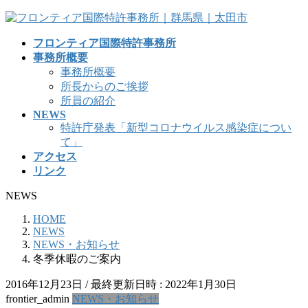
コ
ナ
ン
ビ
フロンティア国際特許事務所
テ
ゲ
事務所概要
ン
ー
事務所概要
ツ
シ
所長からのご挨拶
へ
ョ
所員の紹介
ス
ン
NEWS
キ
に
特許庁発表「新型コロナウイルス感染症につい
ッ
移
て」
プ
動
アクセス
リンク
NEWS
HOME
NEWS
NEWS・お知らせ
冬季休暇のご案内
2016年12月23日
/ 最終更新日時 :
2022年1月30日
frontier_admin
NEWS・お知らせ