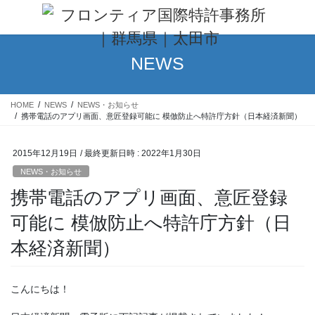
コ
ナ
ン
ビ
テ
ゲ
ン
ー
NEWS
ツ
シ
へ
ョ
ス
ン
HOME
NEWS
NEWS・お知らせ
キ
に
携帯電話のアプリ画面、意匠登録可能に 模倣防止へ特許庁方針（日本経済新聞）
ッ
移
プ
動
2015年12月19日
/ 最終更新日時 :
2022年1月30日
NEWS・お知らせ
携帯電話のアプリ画面、意匠登録
可能に 模倣防止へ特許庁方針（日
本経済新聞）
こんにちは！