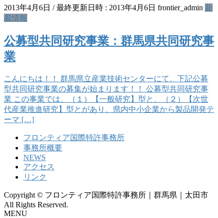
2013年4月6日
/ 最終更新日時 :
2013年4月6日
frontier_admin
新
着情報
公募型共同研究事業：群馬県共同研究事
業
こんにちは！！ 群馬県立産業技術センターにて、下記公募
型共同研究事業の募集が始まります！！ 公募型共同研究事
業 この事業では、（１）【一般研究】型と、（２）【次世
代産業推進研究】型とがあり、県内中小企業から製品開発テ
ーマ […]
フロンティア国際特許事務所
事務所概要
NEWS
アクセス
リンク
Copyright © フロンティア国際特許事務所｜群馬県｜太田市
All Rights Reserved.
MENU