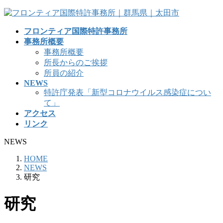
コ
ナ
ン
ビ
フロンティア国際特許事務所
テ
ゲ
事務所概要
ン
ー
事務所概要
ツ
シ
所長からのご挨拶
へ
ョ
所員の紹介
ス
ン
NEWS
キ
に
特許庁発表「新型コロナウイルス感染症につい
ッ
移
て」
プ
動
アクセス
リンク
NEWS
HOME
NEWS
研究
研究