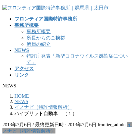
コ
ナ
ン
ビ
フロンティア国際特許事務所
テ
ゲ
事務所概要
ン
ー
事務所概要
ツ
シ
所長からのご挨拶
へ
ョ
所員の紹介
ス
ン
NEWS
キ
に
特許庁発表「新型コロナウイルス感染症につい
ッ
移
て」
プ
動
アクセス
リンク
NEWS
HOME
NEWS
イノナビ（特許情報解析）
ハイブリット自動車 （１）
2013年7月6日
/ 最終更新日時 :
2013年7月6日
frontier_admin
イ
ノナビ（特許情報解析）