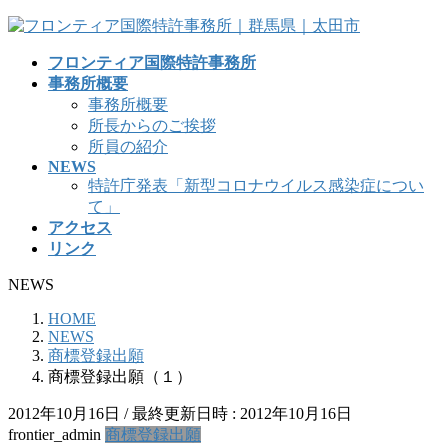
コ
ナ
ン
ビ
フロンティア国際特許事務所
テ
ゲ
事務所概要
ン
ー
事務所概要
ツ
シ
所長からのご挨拶
へ
ョ
所員の紹介
ス
ン
NEWS
キ
に
特許庁発表「新型コロナウイルス感染症につい
ッ
移
て」
プ
動
アクセス
リンク
NEWS
HOME
NEWS
商標登録出願
商標登録出願（１）
2012年10月16日
/ 最終更新日時 :
2012年10月16日
frontier_admin
商標登録出願