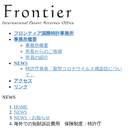
コ
ナ
ン
ビ
テ
ゲ
ン
ー
ツ
シ
フロンティア国際特許事務所
へ
ョ
事務所概要
ス
ン
事務所概要
キ
に
所長からのご挨拶
ッ
移
所員の紹介
プ
動
NEWS
特許庁発表「新型コロナウイルス感染症につい
て」
アクセス
リンク
NEWS
HOME
NEWS
NEWS・お知らせ
海外での知財訴訟費用 保険制度：特許庁