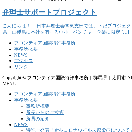
弁理士サポートプロジェクト
こんにちは！！ 日本弁理士会関東支部では、下記プロジェク
県、山梨県に本社を有する中小・ベンチャー企業に限定 […]
フロンティア国際特許事務所
事務所概要
NEWS
アクセス
リンク
Copyright © フロンティア国際特許事務所｜群馬県｜太田市 All Righ
MENU
フロンティア国際特許事務所
事務所概要
事務所概要
所長からのご挨拶
所員の紹介
NEWS
特許庁発表「新型コロナウイルス感染症について