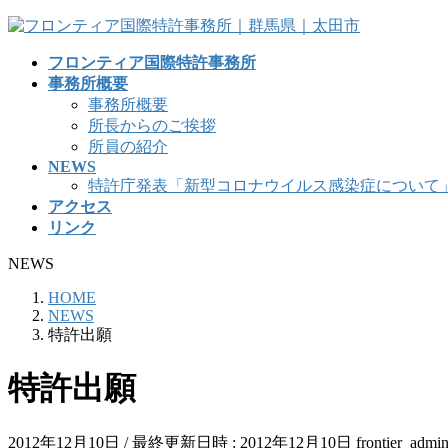
コ
ナ
ン
ビ
フロンティア国際特許事務所
テ
ゲ
事務所概要
ン
ー
事務所概要
ツ
シ
所長からのご挨拶
へ
ョ
所員の紹介
ス
ン
NEWS
キ
に
特許庁発表「新型コロナウイルス感染症について
ッ
移
アクセス
プ
動
リンク
NEWS
HOME
NEWS
特許出願
特許出願
2012年12月10日
/ 最終更新日時 :
2012年12月10日
frontier_admi