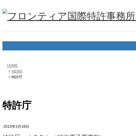
コ
ナ
ン
ビ
テ
ゲ
ン
ー
ツ
シ
へ
ョ
ス
ン
キ
に
ッ
移
プ
動
HOME
NEWS
特許庁
特許庁
2015年3月18日